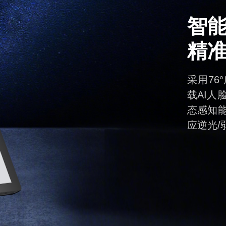
智
精
采用76
载AI
态感知
应逆光/