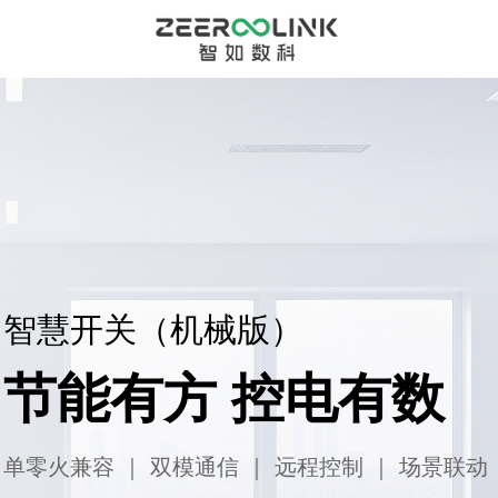
智慧开关（机械版）
节能有方 控电有数
单零火兼容 ｜ 双模通信 ｜ 远程控制 ｜ 场景联动