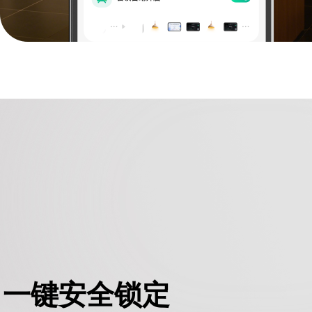
一键安全锁定