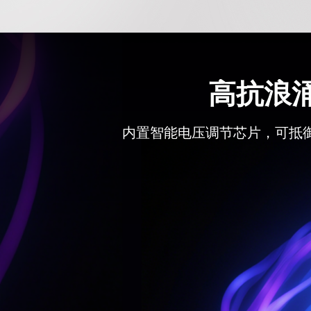
高抗浪
内置智能电压调节芯片，可抵御强