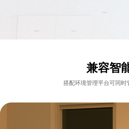
兼容智
搭配环境管理平台可同时