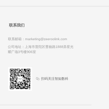
联系我们
联系邮箱：marketing@zeeroolink.com
公司地址：上海市普陀区曹杨路1888弄星光
耀广场3号楼906室
扫码关注智如数科
ꀤ