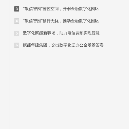
“银信智园”智控空间，开创金融数字化园区新格局-空间管理篇
3
“银信智园”畅行无忧，推动金融数字化园区新突破-通行篇
4
数字化赋能新职场，助力电信宽频实现智慧办公升级！
5
赋能华建集团，交出数字化泛办公全场景答卷
6